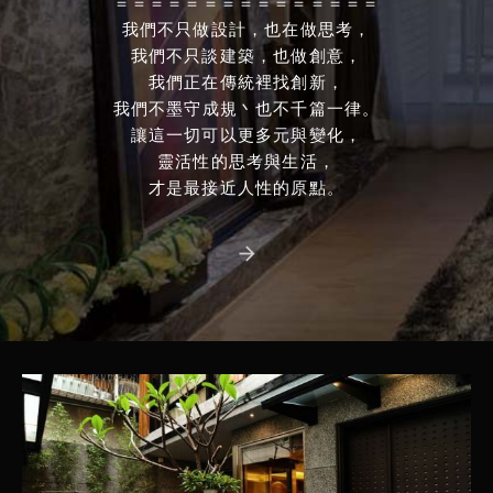
＝＝＝＝＝＝＝＝＝＝＝＝＝＝＝
我們不只做設計，也在做思考，
我們不只談建築，也做創意，
我們正在傳統裡找創新，
我們不墨守成規丶也不千篇一律。
讓這一切可以更多元與變化，
靈活性的思考與生活，
才是最接近人性的原點。
arrow_forward